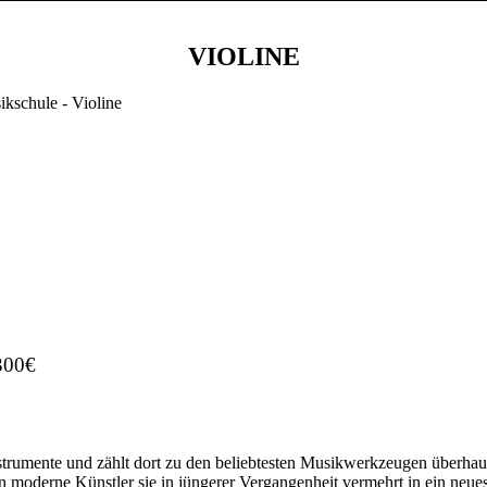
VIOLINE
300€
nstrumente und zählt dort zu den beliebtesten Musikwerkzeugen überhau
n moderne Künstler sie in jüngerer Vergangenheit vermehrt in ein neues