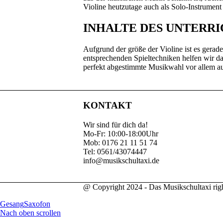
Violine heutzutage auch als Solo-Instrument 
INHALTE DES UNTERRI
Aufgrund der größe der Violine ist es gerade
entsprechenden Spieltechniken helfen wir da
perfekt abgestimmte Musikwahl vor allem auf
KONTAKT
Wir sind für dich da!
Mo-Fr: 10:00-18:00Uhr
Mob: 0176 21 11 51 74
Tel: 0561/43074447
info@musikschultaxi.de
@ Copyright 2024 - Das Musikschultaxi right
Gesang
Saxofon
Nach oben scrollen